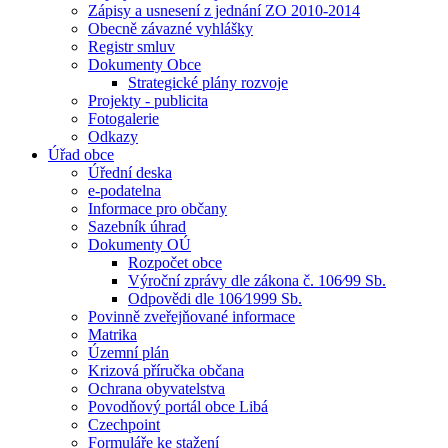
Zápisy a usnesení z jednání ZO 2010-2014
Obecně závazné vyhlášky
Registr smluv
Dokumenty Obce
Strategické plány rozvoje
Projekty - publicita
Fotogalerie
Odkazy
Úřad obce
Úřední deska
e-podatelna
Informace pro občany
Sazebník úhrad
Dokumenty OÚ
Rozpočet obce
Výroční zprávy dle zákona č. 106⁄99 Sb.
Odpovědi dle 106⁄1999 Sb.
Povinně zveřejňované informace
Matrika
Územní plán
Krizová příručka občana
Ochrana obyvatelstva
Povodňový portál obce Libá
Czechpoint
Formuláře ke stažení