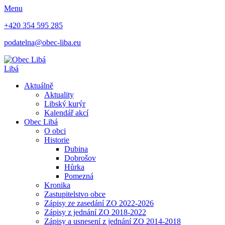
Menu
+420 354 595 285
podatelna@obec-liba.
eu
Libá
Aktuálně
Aktuality
Libský kurýr
Kalendář akcí
Obec Libá
O obci
Historie
Dubina
Dobrošov
Hůrka
Pomezná
Kronika
Zastupitelstvo obce
Zápisy ze zasedání ZO 2022-2026
Zápisy z jednání ZO 2018-2022
Zápisy a usnesení z jednání ZO 2014-2018