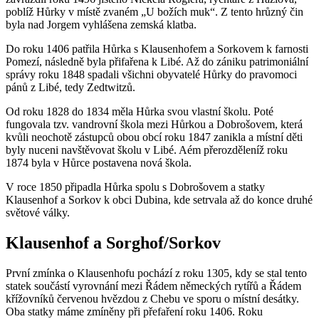
poblíž Hůrky v místě zvaném „U božích muk“. Z tento hrůzný čin
byla nad Jorgem vyhlášena zemská klatba.
Do roku 1406 patřila Hůrka s Klausenhofem a Sorkovem k farnosti
Pomezí, následně byla přifařena k Libé. Až do zániku patrimoniální
správy roku 1848 spadali všichni obyvatelé Hůrky do pravomoci
pánů z Libé, tedy Zedtwitzů.
Od roku 1828 do 1834 měla Hůrka svou vlastní školu. Poté
fungovala tzv. vandrovní škola mezi Hůrkou a Dobrošovem, která
kvůli neochotě zástupců obou obcí roku 1847 zanikla a místní děti
byly nuceni navštěvovat školu v Libé. Aém přerozděleníž roku
1874 byla v Hůrce postavena nová škola.
V roce 1850 připadla Hůrka spolu s Dobrošovem a statky
Klausenhof a Sorkov k obci Dubina, kde setrvala až do konce druhé
světové války.
Klausenhof a Sorghof/Sorkov
První zmínka o Klausenhofu pochází z roku 1305, kdy se stal tento
statek součástí vyrovnání mezi Řádem německých rytířů a Řádem
křížovníků červenou hvězdou z Chebu ve sporu o místní desátky.
Oba statky máme zmíněny při přefaření roku 1406. Roku