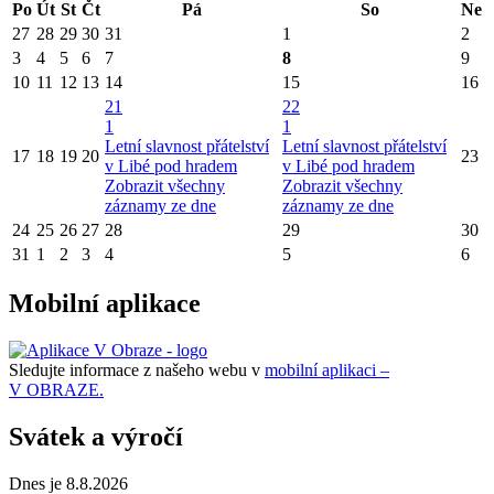
Po
Út
St
Čt
Pá
So
Ne
27
28
29
30
31
1
2
3
4
5
6
7
8
9
10
11
12
13
14
15
16
21
22
1
1
Letní slavnost přátelství
Letní slavnost přátelství
17
18
19
20
23
v Libé pod hradem
v Libé pod hradem
Zobrazit všechny
Zobrazit všechny
záznamy ze dne
záznamy ze dne
24
25
26
27
28
29
30
31
1
2
3
4
5
6
Mobilní aplikace
Sledujte informace z našeho webu v
mobilní aplikaci –
V OBRAZE.
Svátek a výročí
Dnes je 8.8.2026