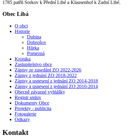
1785 patřil Sorkov k Přední Libé a Klausenhof k Zadní Libé.
Obec Libá
O obci
Historie
Dubina
Dobrošov
Hůrka
Pomezná
Kronika
Zastupitelstvo obce
Zápisy ze zasedání ZO 2022-2026
Zápisy z jednání ZO 2018-2022
Zápisy a usnesení z jednání ZO 2014-2018
Zápisy a usnesení z jednání ZO 2010-2014
Obecně závazné vyhlášky
Registr smluv
Dokumenty Obce
Projekty - publicita
Fotogalerie
Odkazy
Kontakt