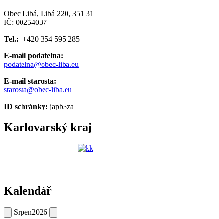
Obec Libá, Libá 220, 351 31
IČ: 00254037
Tel.:
+420 354 595 285
E-mail podatelna:
podatelna@obec-liba.eu
E-mail starosta:
starosta@obec-liba.eu
ID schránky:
japb3za
Karlovarský kraj
Kalendář
Srpen
2026