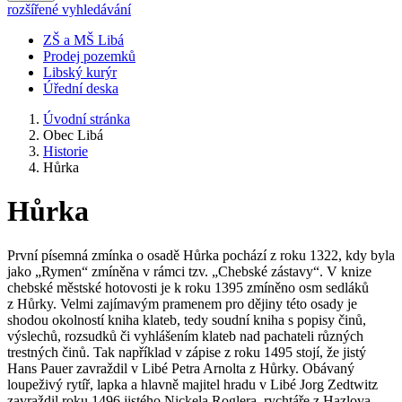
rozšířené vyhledávání
ZŠ a MŠ Libá
Prodej pozemků
Libský kurýr
Úřední deska
Úvodní stránka
Obec Libá
Historie
Hůrka
Hůrka
První písemná zmínka o osadě Hůrka pochází z roku 1322, kdy byla
jako „Rymen“ zmíněna v rámci tzv. „Chebské zástavy“. V knize
chebské městské hotovosti je k roku 1395 zmíněno osm sedláků
z Hůrky. Velmi zajímavým pramenem pro dějiny této osady je
shodou okolností kniha klateb, tedy soudní kniha s popisy činů,
výslechů, rozsudků či vyhlášením klateb nad pachateli různých
trestných činů. Tak například v zápise z roku 1495 stojí, že jistý
Hans Pauer zavraždil v Libé Petra Arnolta z Hůrky. Obávaný
loupeživý rytíř, lapka a hlavně majitel hradu v Libé Jorg Zedtwitz
zavraždil roku 1496 jistého Nickela Roglera, rychtáře z Hazlova,