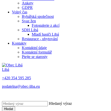
Ankety
GDPR
Volný čas
Rybářská společnost
Svaz žen
Fotogalerie z akcí
SDH Libá
Mladí hasiči Libá
Restaurace - ubytování
Kontakty
Kontaktní údaje
Kontaktní formulář
Ptejte se starosty
Libá
+420 354 595 285
podatelna@obec-liba.
eu
Hledaný výraz
Hledat